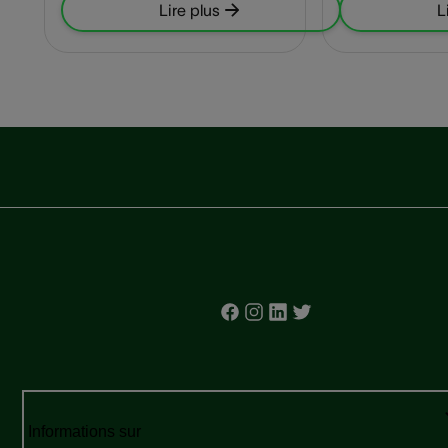
Lire plus
L
Informations sur