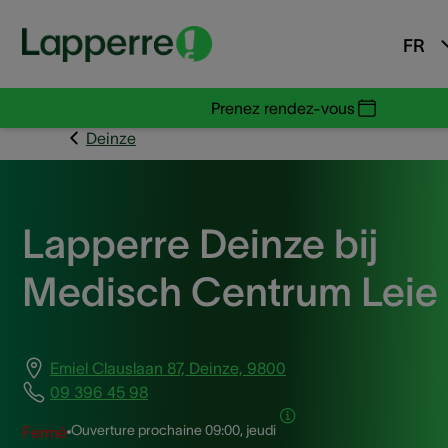
FR
Prenez rendez-vous
Deinze
Lapperre Deinze bij
Medisch Centrum Leie
Emiel Clauslaan 87, Deinze, 9800
09 396 45 98
Ouverture prochaine
09:00, jeudi
Fermé