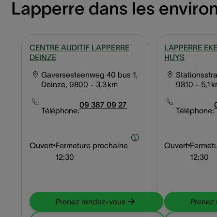
Lapperre dans les enviro
CENTRE AUDITIF LAPPERRE
LAPPERRE EKE
DEINZE
HUYS
Gaversesteenweg 40 bus 1,
Stationsstra
Deinze, 9800
- 3,3 km
9810
- 5,1 
09 387 09 27
Téléphone:
Téléphone:
Ouvert
Fermeture prochaine
Ouvert
Fermetu
12:30
12:30
Prenez rendez-vous
Prenez