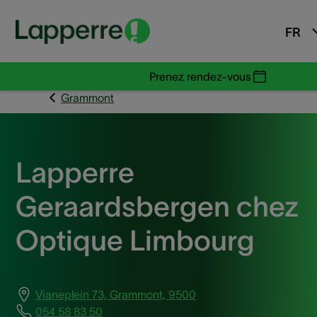
FR
Prenez rendez-vous
Grammont
Lapperre
Geraardsbergen chez
Optique Limbourg
Vianeplein 73, Grammont, 9500
054 58 83 50