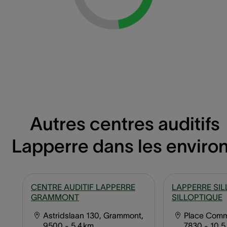
Autres centres auditifs
Lapperre dans les enviro
CENTRE AUDITIF LAPPERRE
LAPPERRE SIL
GRAMMONT
SILLOPTIQUE
Astridslaan 130, Grammont,
Place Commu
9500
- 5,4 km
7830
- 10,5