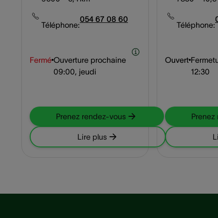
054 67 08 60
Téléphone:
Téléphone:
Fermé
Ouverture prochaine
Ouvert
Fermetu
09:00, jeudi
12:30
Prenez rendez-vous
Prenez
Lire plus
L