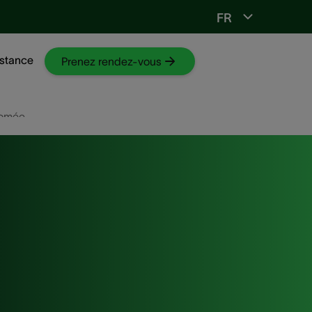
FR
Vers ORL-web
stance
Prenez rendez-vous
homée