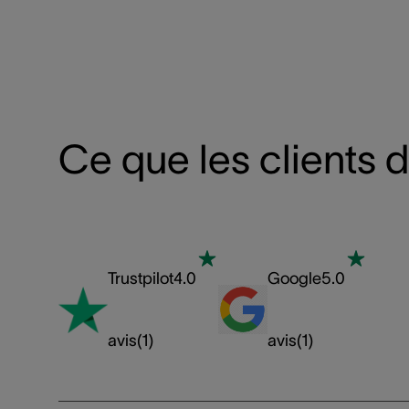
Ce que les clients 
Trustpilot
4.0
Google
5.0
avis
(
1
)
avis
(
1
)