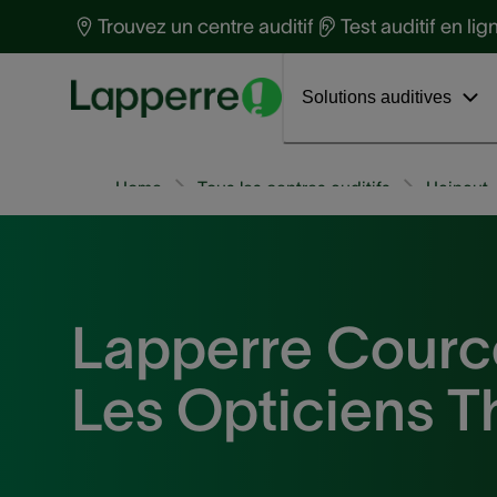
Protection auditive
t
Trouvez un centre auditif
Test auditif en lig
Santé auditive
S
Découvrez Phonak Virto™ R Infinio
Interviews
a
Solutions auditives
Home
Tous les centres auditifs
Hainaut
Lapperre Courc
Les Opticiens 