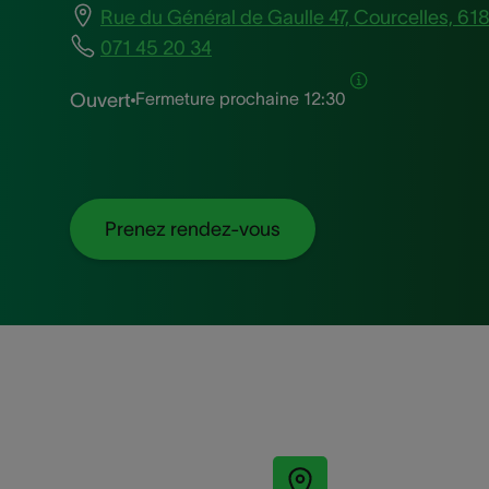
Rue du Général de Gaulle 47, Courcelles, 61
071 45 20 34
Fermeture prochaine
12:30
Ouvert
Prenez rendez-vous