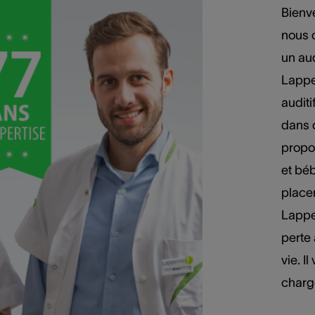
Bienv
nous 
un au
Lappe
auditi
dans o
propo
et béb
place
Lapper
perte 
vie. I
charge