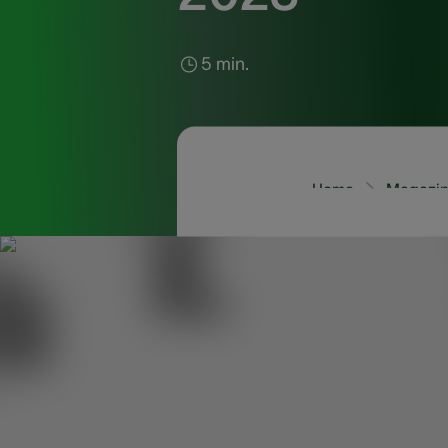
5 min.
Home
Magazine
Pas moins de 75 % des 
pour faire évaluer votr
bien plus que vous ne 
vos oreilles.