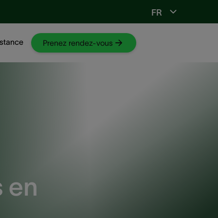
FR
Vers ORL-web
stance
Prenez rendez-vous
s en