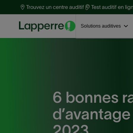
Protection auditive
t
Trouvez un centre auditif
Test auditif en lig
Santé auditive
S
Découvrez Loop Earplugs
Interviews
a
Solutions auditives
6 bonnes r
d’avantage 
2023