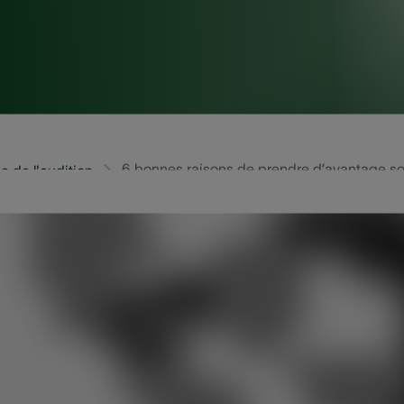
6 bonnes raisons de prendre d’avantage soi
 de l'audition
personnes souffrant d’une perte auditive ne se font pas 
e audition, plus celle-ci peut se détériorer. En outre, une 
l’imaginez. Voici six bonnes raisons d’inscrire dans vos