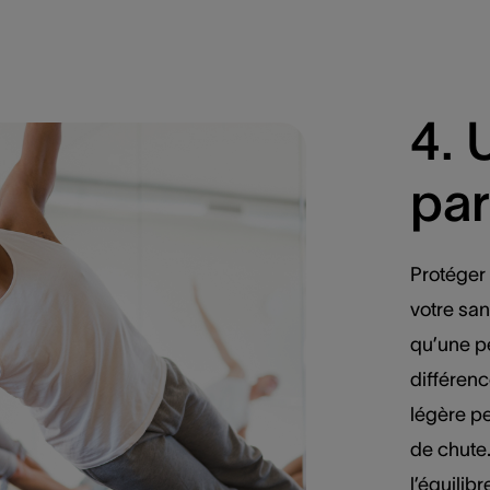
4. 
par
Protéger 
votre sa
qu’une pe
différenc
légère pe
de chute.
l’équilib