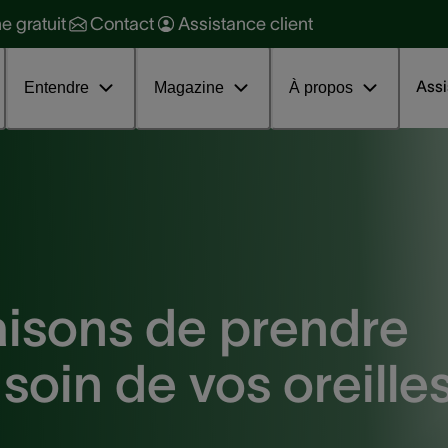
raitement
ne gratuit
Contact
Assistance client
ession d'information sur les
couphènes
Assi
Entendre
Magazine
À propos
aisons de prendre
soin de vos oreille