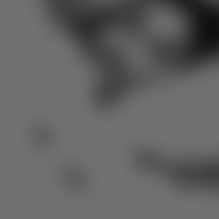
1. Vous n’en perdez pas
une miette
L’histoire de la fête du personnel ? Vous en connaissez tous
les détails. Votre nièce a eu un 10/10 en maths ? Magnifique
Comme vous comprenez à nouveau correctement, vous
pouvez suivre parfaitement le récit de votre interlocuteur.
2. Vous participez à la vie
sociale
Créer de bons souvenirs ensemble fait du bien. Et grâce à 
appareils auditifs, vous pouvez facilement partager votre
histoire. Tout ce qui vous vient à l’esprit, vous pouvez le dir