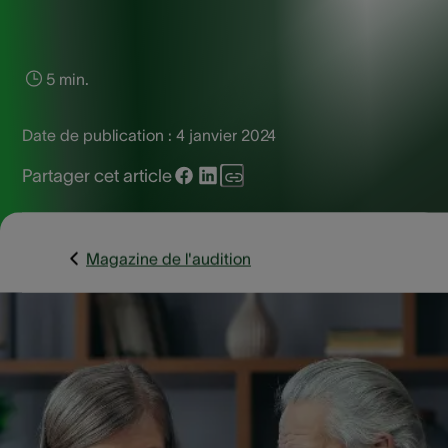
5 min.
Date de publication :
4 janvier 2024
Partager cet article
Magazine de l'audition
Vous souffrez de problèmes d'oreille, de nez ou de gorge e
vous ne savez pas vers qui vous tourner ? Vous pouvez vo
adresser à un médecin ORL ! Ces médecins, également
appelés oto-rhino-laryngologistes, sont spécialisés dans le
diagnostic et le traitement des affections du nez, de la gor
et des oreilles. Nous vous expliquons volontiers ce qu'un