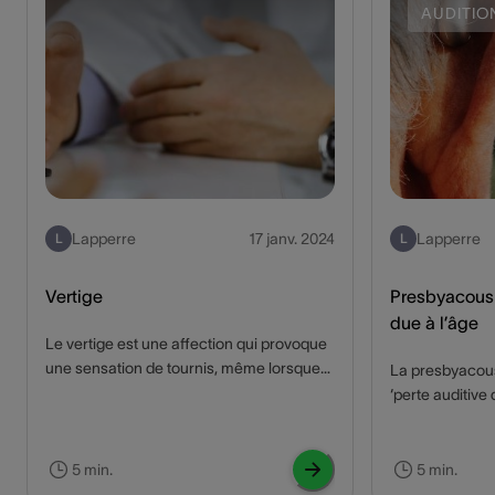
AUDITIO
Lapperre
17 janv. 2024
Lapperre
L
L
Vertige
Presbyacousi
due à l’âge
Le vertige est une affection qui provoque
une sensation de tournis, même lorsque
La presbyacou
la personne est immobile. Ce genre de
‘perte auditive 
vertige affecte des milliers de personnes
problème couran
dans le monde. Qu'est-ce qui peut causer
impacter de faç
le vertige, et comment un appareil auditif
de vie et l'inte
5 min.
5 min.
peut-il aider à soulager les symptômes ?
personnes âgée