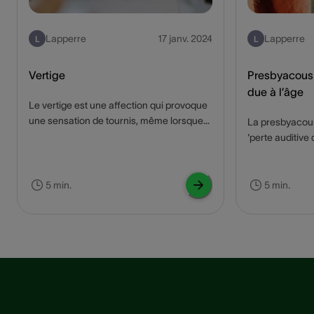
Lapperre
17 janv. 2024
Lapperre
L
L
Vertige
Presbyacousi
due à l’âge
Le vertige est une affection qui provoque
une sensation de tournis, même lorsque
La presbyacou
la personne est immobile. Ce genre de
‘perte auditive 
vertige affecte des milliers de personnes
problème couran
dans le monde. Qu'est-ce qui peut causer
impacter de faç
le vertige, et comment un appareil auditif
de vie et l'inte
5 min.
5 min.
peut-il aider à soulager les symptômes ?
personnes âgée
Nous vous le disons dans ce blog !
presbyacousie, 
Lisez ce blog p