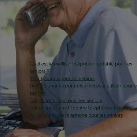
d’utiliser de nouveaux appareils numériques et préfèrent
utiliser des appareils qu’ils connaissent et auxquels ils font
confiance comme leur téléphone fixe.
Vue générale
Quel est le meilleur téléphone portable pour les
séniors ?
Smartphones pour les séniors
Des téléphones portables faciles à utiliser pour l
séniors
Téléphones fixes pour les séniors
Téléphones sans fil contre téléphones filaires
Accessoires de téléphone pour les séniors
Ne vous inquiétez pas : peu importe votre profil ou celui du