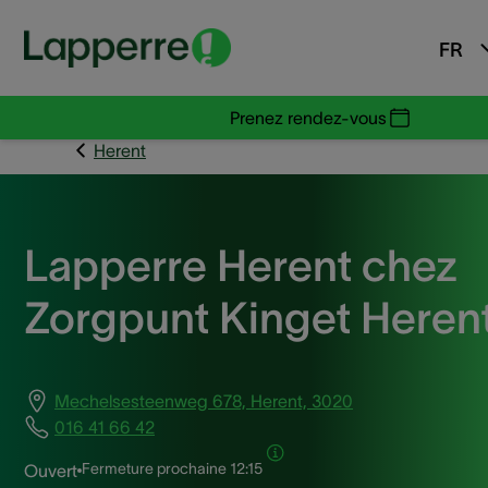
FR
Prenez rendez-vous
Herent
Lapperre Herent chez
Zorgpunt Kinget Heren
Mechelsesteenweg 678, Herent, 3020
016 41 66 42
Fermeture prochaine
12:15
Ouvert