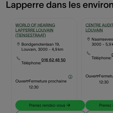
Lapperre dans les enviro
WORLD OF HEARING
CENTRE AUDIT
LAPPERRE LOUVAIN
LOUVAIN
(TIENSESTRAAT)
Naamsevest
Bondgenotenlaan 19,
3000
- 5,9
Louvain, 3000
- 4,9 km
Téléphone:
016 62 48 50
Téléphone:
Ouvert
Fermetu
Ouvert
Fermeture prochaine
12:30
12:30
Prenez rendez-vous
Prenez