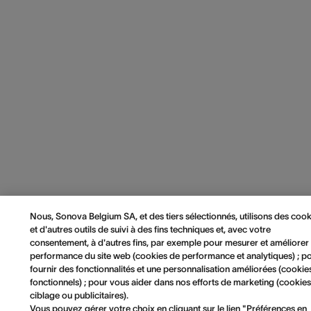
Nous, Sonova Belgium SA, et des tiers sélectionnés, utilisons des cook
et d'autres outils de suivi à des fins techniques et, avec votre
consentement, à d'autres fins, par exemple pour mesurer et améliorer 
performance du site web (cookies de performance et analytiques) ; p
fournir des fonctionnalités et une personnalisation améliorées (cookie
fonctionnels) ; pour vous aider dans nos efforts de marketing (cookie
ciblage ou publicitaires).
Vous pouvez gérer votre choix en cliquant sur le lien "Préférences en