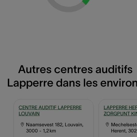
Autres centres auditifs
Lapperre dans les enviro
CENTRE AUDITIF LAPPERRE
LAPPERRE HE
LOUVAIN
ZORGPUNT KI
Naamsevest 182, Louvain,
Mechelsest
3000
- 1,2 km
Herent, 30