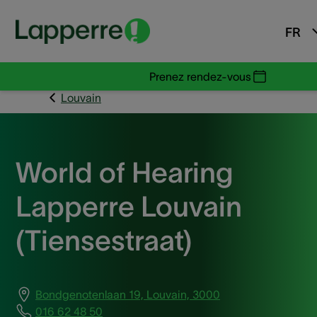
FR
Prenez rendez-vous
Louvain
World of Hearing
Lapperre Louvain
(Tiensestraat)
Bondgenotenlaan 19, Louvain, 3000
016 62 48 50