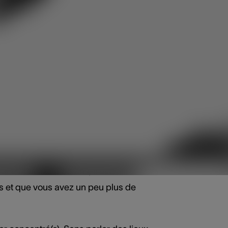
due à vos oreilles ?
aux mots. Et si vous entendez un peu
vec une moins
te était fixé à 58 ans, il est
ns et que vous avez un peu plus de