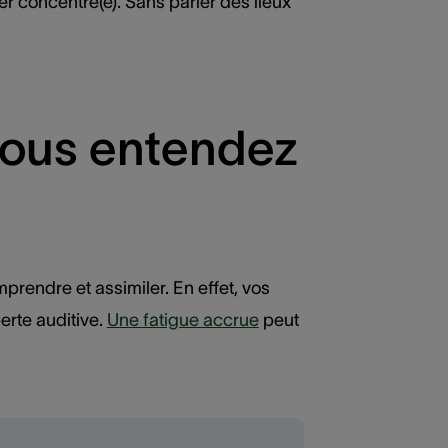
ter concentré(e). Sans parler des lieux
 vous entendez
rendre et assimiler. En effet, vos
erte auditive.
Une fatigue accrue
peut