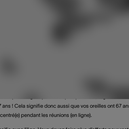
s entretiens. Saviez-vous que cette fatigue est en partie 
sez un effort pour comprendre les sons, donner un sens 
coute s’intensifie et accroît la fatigue.
ler plus longtemps a
udition ?
ller plus longtemps. Alors qu’auparavant, l’âge de la retrai
 ans ! Cela signifie donc aussi que vos oreilles ont 67 a
ncentré(e) pendant les réunions (en ligne).