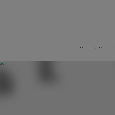
5 min.
Home
Magazine
Le soir, vous êtes très
l’effort d’écoute déte
exactement ? Et existe
Il nous arrive à tous 