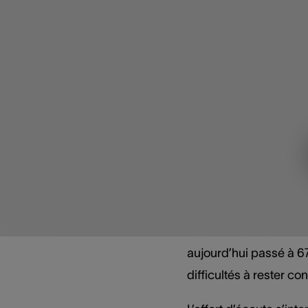
de réunions ou de long
En effet, vous fournis
moins bien, l’effort d’é
Travail
bonne a
Nous devons tous travai
aujourd’hui passé à 67
difficultés à rester co