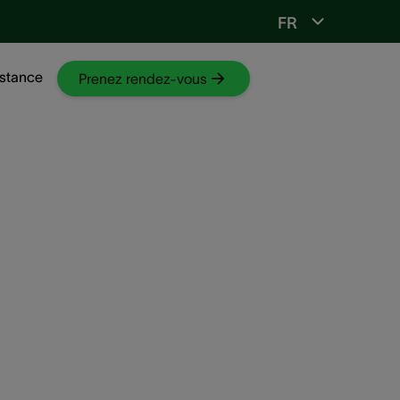
FR
Vers ORL-web
stance
Prenez rendez-vous
(trop)