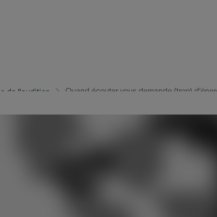
Quand écouter vous demande (trop) d’éner
 de l'audition
 fatigué(e). Vous n’avez plus d’énergie. C’est peut-être dû
rmine en partie comment nous nous sentons et dépensons n
-t-il des solutions pour que l’écoute vous fatigue moins 
de rentrer à la maison et de nous affaler sur le divan. No