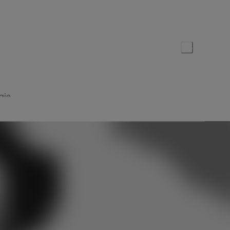
Date de publication :
27 avril 2023
Partager cet article
gie
 à un début de perte auditive. En effet,
otre énergie. Mais de quoi s’agit-il
?
us sommes fatigués après une journée