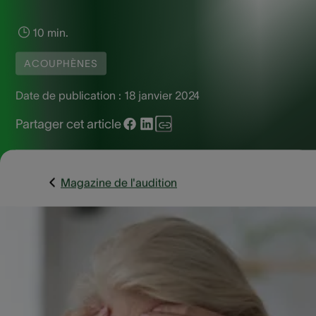
10 min.
ACOUPHÈNES
Date de publication :
18 janvier 2024
Partager cet article
Magazine de l'audition
Comment savoir si vous avez un acouphène ? Lisez cet arti
pour découvrir comment reconnaître les premiers signes d’
acouphène. Quand savoir à quoi vous devez prêter attenti
? Comment intervenir suffisamment tôt afin que cela ne
s’aggrave pas ? Nous répondons à toutes vos questions.