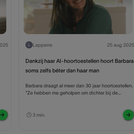
2025
Lapperre
25 aug 202
L
Dankzij haar AI-hoortoestellen hoort Barbara
soms zelfs béter dan haar man
Barbara draagt al meer dan 30 jaar hoortoestellen.
“Ze hebben me geholpen om dichter bij de
mensen te komen. Het geeft echt zelfvertrouwen.”
Kijk hoe Barbara’s hoortoestellen met AI haar
levenskwaliteit verbeteren, elke dag opnieuw.
3 min.