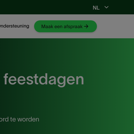
NL
Ga naar NKO-web
ndersteuning
Maak een afspraak
 feestdagen
ord te worden