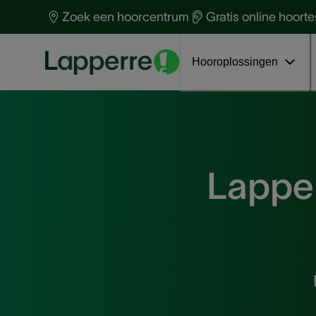
Naar een beter gehoor
Gehoor & Gehoorverlies
O
G
Zoek een hoorcentrum
Gratis online hoorte
Gehoorverlies
Hoorapparaten & technologie
V
G
Welke Loops passen bij jou?
Tinnitus
G
I
Hooroplossingen
Lappe