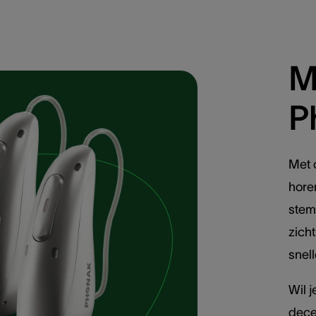
M
P
Met o
horen
stem
zich
snel
Wil j
dece