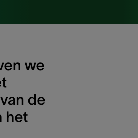
oven we
t
 van de
 het