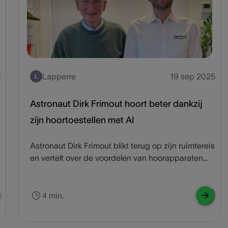
5
Lapperre
19 sep 2025
L
Astronaut Dirk Frimout hoort beter dankzij
zijn hoortoestellen met AI
Astronaut Dirk Frimout blikt terug op zijn ruimtereis
en vertelt over de voordelen van hoorapparaten
met artificiële intelligentie, de Phonak Audéo
Sphere™ Infinio.
4 min.