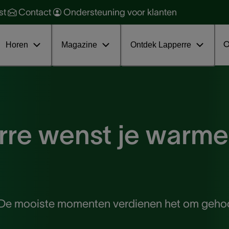
orzaken en soorten
ehoorbescherming
st
Contact
Ondersteuning voor klanten
oorkomen en behandelen
ehoorgezondheid
ratis online infosessie tinnitus
nterviews
O
Horen
Magazine
Ontdek Lapperre
rre wenst je warme
De mooiste momenten verdienen het om geho