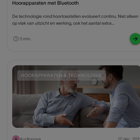
Hoorapparaten met Bluetooth
De technologie rond hoortoestellen evolueert continu. Niet alleen
op vlak van uitzicht en werking, ook het aantal extra
functionaliteiten neemt steeds meer toe. Bluetooth is zo’n
technologie die door verschillende hoortoestellen ondersteund
5 min.
wordt. Hieronder geven we meer tekst en uitleg over de diverse
toepassingen van hoorapparaten met Bluetooth en welke
voordelen ze met zich meebrengen.
HOORAPPARATEN & TECHNOLOGIE
Audionova
17 déc. 202
A