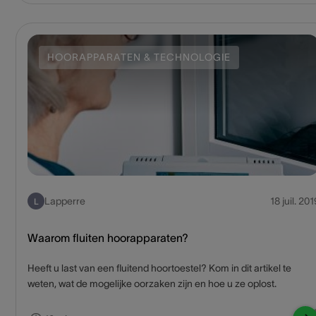
en wil je optimaal voorbereid zijn? In dit artikel geven we je een
hoop waardevolle tips mee die je zowel voor als tijdens je vakantie
ondersteunen, zodat je met volle teugen en zonder zorgen kan
genieten!
HOORAPPARATEN & TECHNOLOGIE
Lapperre
18 juil. 201
L
Waarom fluiten hoorapparaten?
Heeft u last van een fluitend hoortoestel? Kom in dit artikel te
weten, wat de mogelijke oorzaken zijn en hoe u ze oplost.