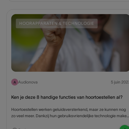
HOORAPPARATEN & TECHNOLOGIE
Audionova
5 juin 202
A
Ken je deze 8 handige functies van hoortoestellen al?
Hoortoestellen werken geluidsversterkend, maar ze kunnen nog
zo veel meer. Dankzij hun gebruiksvriendelijke technologie maken
ze je leven veel gemakkelijker én aangenamer. Audicien Bram
verklapt je acht nuttige zaken die je met je hoortoestellen kan