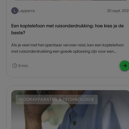
Lapperre
30 sept. 202
L
Een koptelefoon met ruisonderdrukking: hoe kies je de
beste?
Als je veel met het openbaar vervoer reist, kan een koptelefoon
met ruisonderdrukking een goede oplossing zijn voor een
ontspannende reis. Je wordt niet afgeleid door de geluiden om je
heen, maar kunt ongestoord naar je favoriete podcast of muziek
9 min.
luisteren. Voordat je het beseft, ben je op de plaats van
bestemming.
HOORAPPARATEN & TECHNOLOGIE