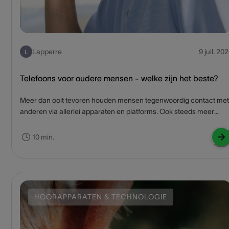
Lapperre
9 juil. 202
L
Telefoons voor oudere mensen - welke zijn het beste?
Meer dan ooit tevoren houden mensen tegenwoordig contact met
anderen via allerlei apparaten en platforms. Ook steeds meer
oudere mensen maken gebruik van hun mobiele telefoons, tablet
of computer. Maar niet alle mensen op leeftijd vinden het
10 min.
gemakkelijk om met de nieuwe apparaten om te gaan. Zij blijven
het liefst contact houden door gebruik te blijven maken van het
bekende en vertrouwde, zoals een vaste telefoon. Daarnaast vind
je niet veel informatie over telefoons voor oudere mensen.
HOORAPPARATEN & TECHNOLOGIE