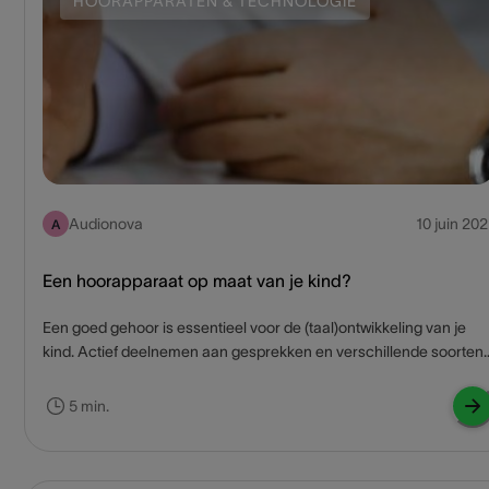
HOORAPPARATEN & TECHNOLOGIE
Audionova
10 juin 202
A
Een hoorapparaat op maat van je kind?
Een goed gehoor is essentieel voor de (taal)ontwikkeling van je
kind. Actief deelnemen aan gesprekken en verschillende soorten
geluiden kunnen onderscheiden is bijvoorbeeld erg belangrijk bij
het opbouwen van sociale contacten en het meevolgen van
5 min.
lessen op school. Denk je dat je kind last heeft van gehoorverlies?
Twijfel niet om een audioloog te raadplegen voor een hoortest. Er
snel bij zijn en samen op zoek gaan naar een hoorapparaat op