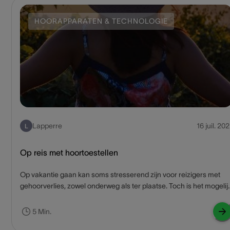
maat van je kind, is de boodschap.
HOORAPPARATEN & TECHNOLOGIE
Lapperre
16 juil. 202
L
Op reis met hoortoestellen
Op vakantie gaan kan soms stresserend zijn voor reizigers met
gehoorverlies, zowel onderweg als ter plaatse. Toch is het mogelij
om stress en vervelende situaties tot een minimum te beperken
wanneer je ze op voorhand incalculeert en je er de nodige
5 Min.
voorbereidingen voor treft. Heb je binnenkort een reisje gepland