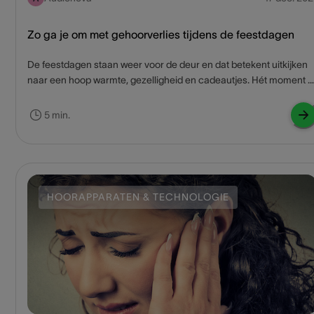
Zo ga je om met gehoorverlies tijdens de feestdagen
De feestdagen staan weer voor de deur en dat betekent uitkijken
naar een hoop warmte, gezelligheid en cadeautjes. Hét moment bi
uitstek om te genieten van elkaars gezelschap en een
deugddoende babbel. En toch is dat niet vanzelfsprekend, want
5 min.
voor mensen met gehoorverlies kan deze periode een stressfacto
zijn. Toch met volle teugen genieten van de kerstsfeer? We geven
graag een paar tips mee die de gehoorervaring van een
slechthorend persoon optimaliseren.
HOORAPPARATEN & TECHNOLOGIE