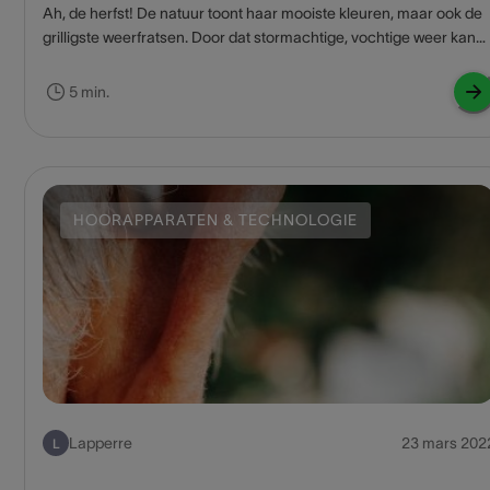
Ah, de herfst! De natuur toont haar mooiste kleuren, maar ook de
grilligste weerfratsen. Door dat stormachtige, vochtige weer kan
ook je hoortoestel al eens nat worden. Met onze tips onderhoud je
het goed en regelmatig.
5 min.
HOORAPPARATEN & TECHNOLOGIE
Lapperre
23 mars 202
L