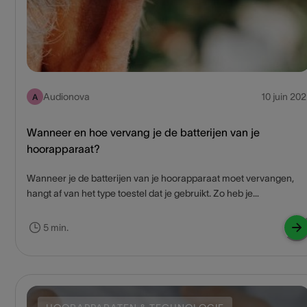
Audionova
10 juin 202
A
Wanneer en hoe vervang je de batterijen van je
hoorapparaat?
Wanneer je de batterijen van je hoorapparaat moet vervangen,
hangt af van het type toestel dat je gebruikt. Zo heb je
hoorapparaten met wegwerpbatterijen en hoorapparaten met ee
oplaadbare accu. De batterijen van oplaadbare hoortoestellen zij
5 min.
gemaakt om lang mee te gaan, waardoor je ze dus zelden moet
vervangen. Bij hoorapparaten die werken op wegwerpbatterijen is
dat anders. In deze blogpost lichten we toe wanneer en hoe je de
batterijen van je hoorapparaat vervangt.