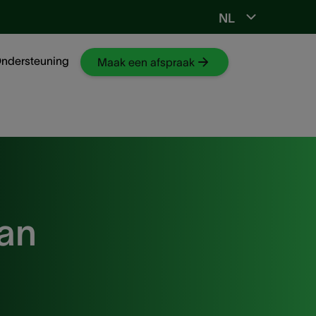
NL
Ga naar NKO-web
ndersteuning
Maak een afspraak
an