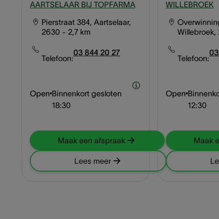
AARTSELAAR BIJ TOPFARMA
WILLEBROEK
Pierstraat 384, Aartselaar,
Overwinning
2630
- 2,7 km
Willebroek,
03 844 20 27
03
Telefoon:
Telefoon:
Open
Binnenkort gesloten
Open
Binnenko
18:30
12:30
Maak een afspraak
Maak e
Lees meer
Le