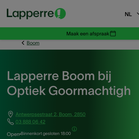
NL
Maak een afspraak
Boom
Lapperre Boom bij
Optiek Goormachtigh
Antwerpsestraat 2, Boom, 2850
03 888 06 42
Binnenkort gesloten
18:00
Open