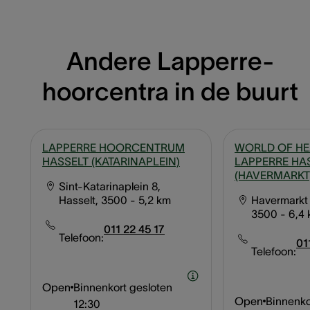
Andere Lapperre-
hoorcentra in de buurt
LAPPERRE HOORCENTRUM
WORLD OF HE
HASSELT (KATARINAPLEIN)
LAPPERRE HA
(HAVERMARKT
Sint-Katarinaplein 8,
Hasselt, 3500
- 5,2 km
Havermarkt 
3500
- 6,4
011 22 45 17
Telefoon:
01
Telefoon:
Open
Binnenkort gesloten
Open
Binnenko
12:30