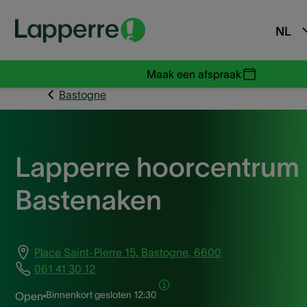
NL
Maak een afspraak
Bastogne
Lapperre hoorcentrum
Bastenaken
Place Saint-Pierre 15, Bastogne, 6600
061 41 30 12
Binnenkort gesloten
12:30
Open