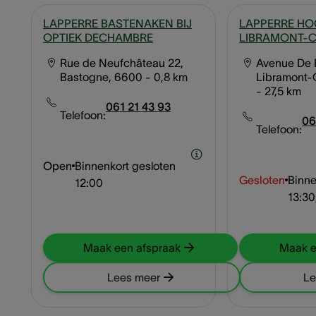
LAPPERRE BASTENAKEN BIJ
LAPPERRE H
OPTIEK DECHAMBRE
LIBRAMONT-
Rue de Neufchâteau 22,
Avenue De B
Bastogne, 6600
- 0,8 km
Libramont-
- 27,5 km
061 21 43 93
Telefoon:
06
Telefoon:
Open
Binnenkort gesloten
Gesloten
Binne
12:00
13:30
Maak een afspraak
Maak e
Lees meer
Le