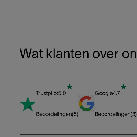
Wat klanten over o
Trustpilot
5.0
Google
4.7
Beoordelingen
(
6
)
Beoordelingen
(
3
)