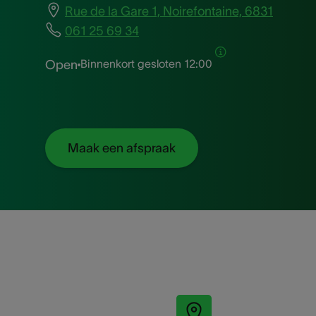
Rue de la Gare 1, Noirefontaine, 6831
061 25 69 34
Binnenkort gesloten
12:00
Open
Maak een afspraak