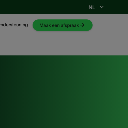
NL
Ga naar NKO-web
ndersteuning
Maak een afspraak