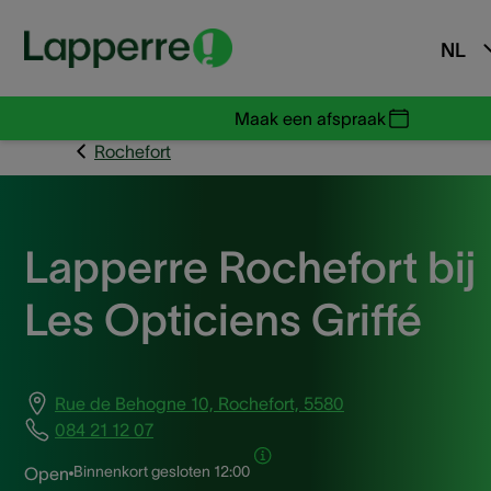
NL
Maak een afspraak
Rochefort
Lapperre Rochefort bij
Les Opticiens Griffé
Rue de Behogne 10, Rochefort, 5580
084 21 12 07
Binnenkort gesloten
12:00
Open