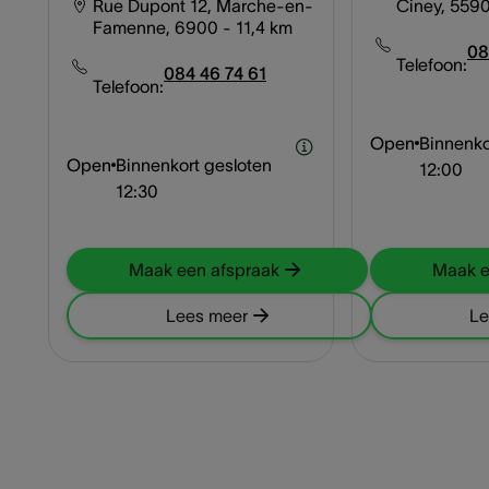
Rue Dupont 12, Marche-en-
Ciney, 559
Famenne, 6900
- 11,4 km
08
Telefoon:
084 46 74 61
Telefoon:
Open
Binnenko
Open
Binnenkort gesloten
12:00
12:30
Maak een afspraak
Maak e
Lees meer
Le