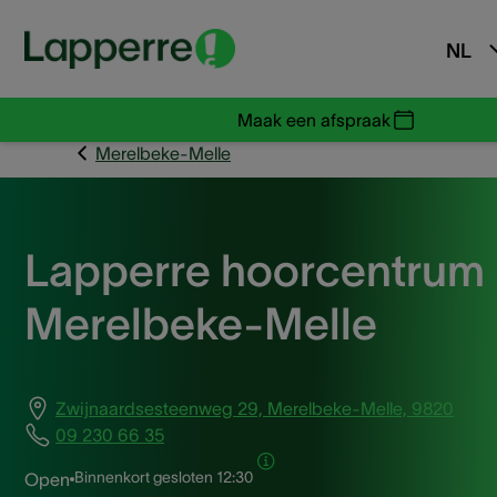
NL
Maak een afspraak
Merelbeke-Melle
Lapperre hoorcentrum
Merelbeke-Melle
Zwijnaardsesteenweg 29, Merelbeke-Melle, 9820
09 230 66 35
Binnenkort gesloten
12:30
Open