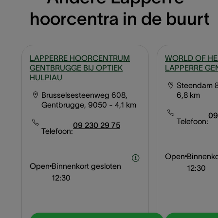
hoorcentra in de buurt
LAPPERRE HOORCENTRUM
WORLD OF HE
GENTBRUGGE BIJ OPTIEK
LAPPERRE GE
HULPIAU
Steendam 8
Brusselsesteenweg 608,
6,8 km
Gentbrugge, 9050
- 4,1 km
09
Telefoon:
09 230 29 75
Telefoon:
Open
Binnenko
Open
Binnenkort gesloten
12:30
12:30