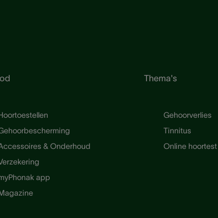
od
Thema's
Hoortoestellen
Gehoorverlies
Gehoorbescherming
Tinnitus
Accessoires & Onderhoud
Online hoortest
Verzekering
myPhonak app
Magazine