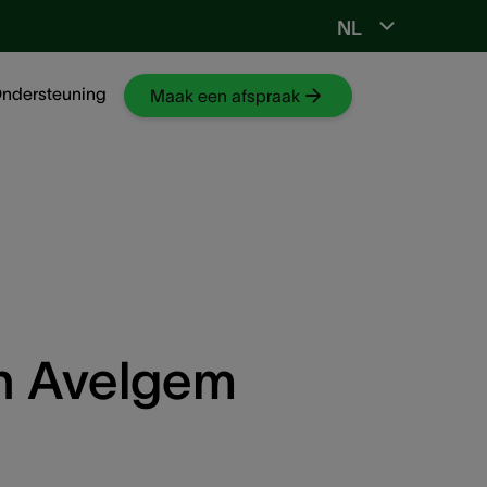
NL
Ga naar NKO-web
ndersteuning
Maak een afspraak
n Avelgem