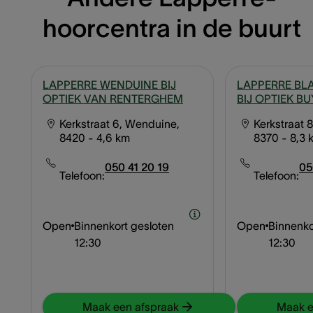
hoorcentra in de buurt
LAPPERRE WENDUINE BIJ
LAPPERRE BL
OPTIEK VAN RENTERGHEM
BIJ OPTIEK B
Kerkstraat 6, Wenduine,
Kerkstraat 
8420
- 4,6 km
8370
- 8,3 
050 41 20 19
05
Telefoon:
Telefoon:
Open
Binnenkort gesloten
Open
Binnenko
12:30
12:30
Maak een afspraak
Maak e