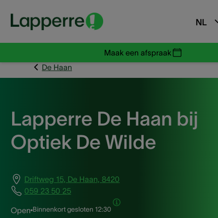
NL
Maak een afspraak
De Haan
Lapperre De Haan bij
Optiek De Wilde
Driftweg 15, De Haan, 8420
059 23 50 25
Binnenkort gesloten
12:30
Open