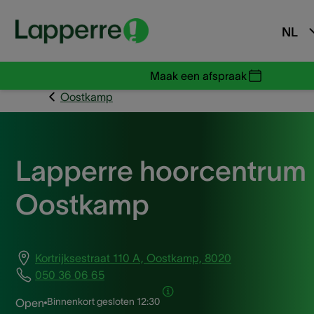
NL
Maak een afspraak
Oostkamp
Lapperre hoorcentrum
Oostkamp
Kortrijksestraat 110 A, Oostkamp, 8020
050 36 06 65
Binnenkort gesloten
12:30
Open