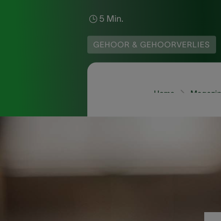
5 Min.
GEHOOR & GEHOORVERLIES
Home
Magazin
Gehoorverlies heeft ve
door verschillende as
lopen een groter risi