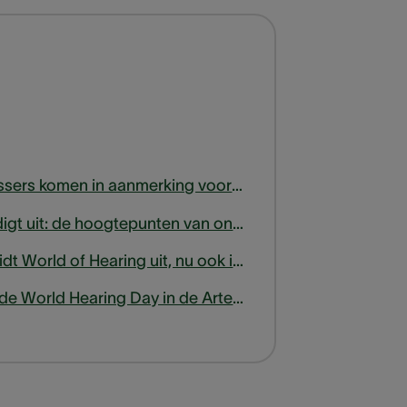
Meer 65-plussers komen in aanmerking voor terugbetaling van hoortoestellen
Lapperre nodigt uit: de hoogtepunten van onze tinnitusexpertsessie
Lapperre breidt World of Hearing uit, nu ook in Wallonië!
Lapperre op de World Hearing Day in de Arteveldehogeschool Gent