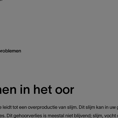
problemen
en in het oor
 leidt tot een overproductie van slijm. Dit slijm kan in u
s. Dit gehoorverlies is meestal niet blijvend; slijm, voch