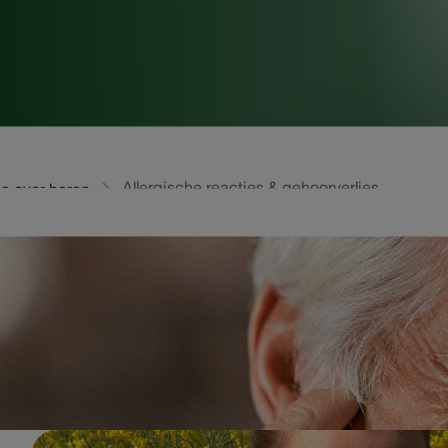
Allergische reacties & gehoorverlies
e over horen
rschillende oorzaken. Een allergische reactie kan er één 
pecten ontstaan, zoals bepaalde verzorgingsproducten o
co op een middenoorontsteking en gehoorverlies, maar w