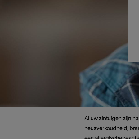
Relatie 
Al uw zintuigen zijn n
neusverkoudheid, bra
een allergische reacti