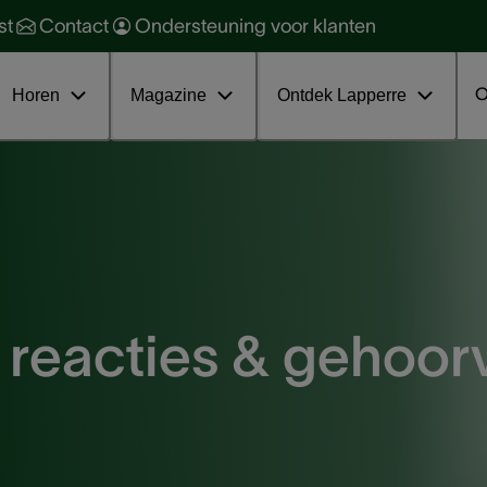
orzaken en soorten
ehoorbescherming
st
Contact
Ondersteuning voor klanten
oorkomen en behandelen
ehoorgezondheid
ratis online infosessie tinnitus
nterviews
O
Horen
Magazine
Ontdek Lapperre
 reacties & gehoorv