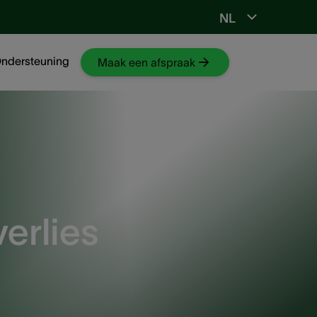
NL
Ga naar NKO-web
ndersteuning
Maak een afspraak
erlies