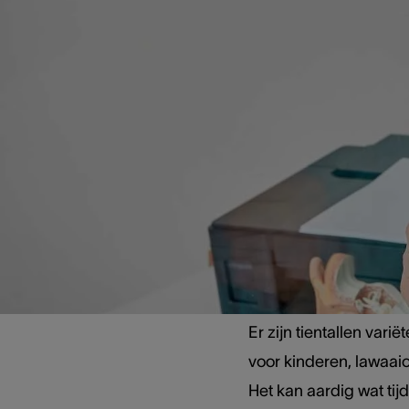
Voordat
hier ee
Of u nu moeite hebt o
per vliegtuig reist e
nodig hebt:
oordopjes
Er zijn tientallen var
voor kinderen, lawaaio
Het kan aardig wat tij