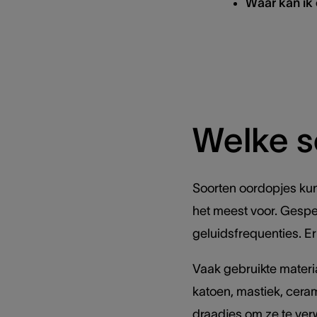
Waar kan ik
Welke s
Soorten oordopjes kun
het meest voor. Gespec
geluidsfrequenties. Er
Vaak gebruikte materi
katoen, mastiek, cer
draadjes om ze te verw