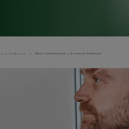
Hoe oordopjes u kunnen helpen
e over horen
reeks van voordelen. Ze bevorderen de aandacht en de 
 zowel op de korte als de lange termijn. Omdat er veel 
n, verkent deze gids de materialen, kosten, het gebruik,
e werken, inbrengingstechnieken en waar de beste modell