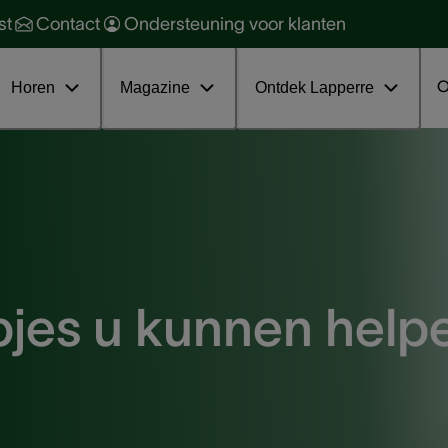
orzaken en soorten
ehoorbescherming
st
Contact
Ondersteuning voor klanten
oorkomen en behandelen
ehoorgezondheid
ratis online infosessie tinnitus
nterviews
O
Horen
Magazine
Ontdek Lapperre
jes u kunnen help