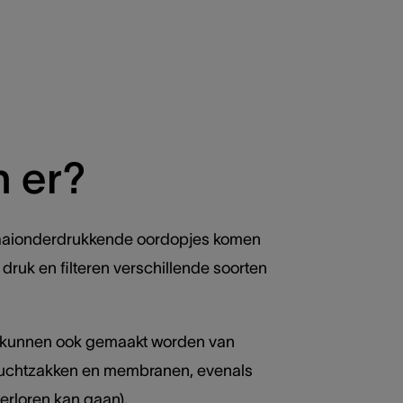
n er?
awaaionderdrukkende oordopjes komen
druk en filteren verschillende soorten
es kunnen ook gemaakt worden van
luchtzakken en membranen, evenals
verloren kan gaan).