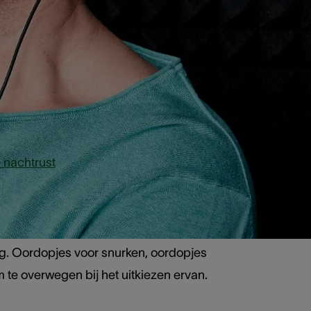
koopt, zijn
begrijpen.
ngd door zware machines en voertuigen,
 nachtrust
in het midden van lawaai
dag. Oordopjes voor snurken, oordopjes
 te overwegen bij het uitkiezen ervan.