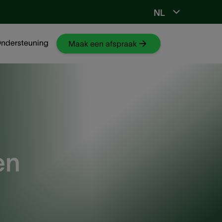
NL
Ga naar NKO-web
ndersteuning
Maak een afspraak
en