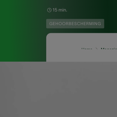
15 min.
GEHOORBESCHERMING
Home
Magazin
Oordopjes hebben een 
gehoor te beschermen,
zijn om ze te gebruike
moet gebruiken, hoe z