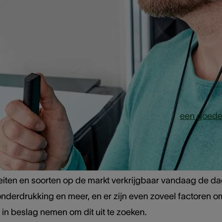
 u nieuwe oordopjes 
n paar dingen om te 
m u thuis of op het kantoor te concentreren, wordt omri
n overnacht in onbekende hotels, of gewoonweg
een goede
 kunnen helpen
.
iëteiten en soorten op de markt verkrijgbaar vandaag de 
nderdrukking en meer, en er zijn even zoveel factoren om
d in beslag nemen om dit uit te zoeken.