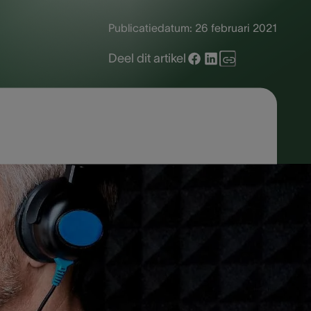
Publicatiedatum:
26 februari 2021
Deel dit artikel
kwaliteit van rust en helpen om uw
soorten bestaan en er veel manieren
 de lawaaionderdrukking, wanneer u ze
en verkrijgbaar zijn.