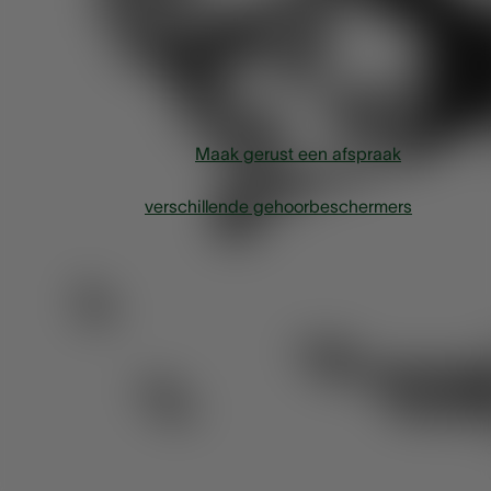
mensen die niet kunnen slapen door omgevingslawaai. Ze
dempen storende geluiden zonder druk uit te oefenen in of
het oor. Zo geniet je weer van een optimale nachtrust.
Lapperre biedt zowel universele oordoppen als op maat
gemaakte oordoppen met filter aan. Weet je niet welke soor
het beste bij je past?
Maak gerust een afspraak
bij een
audioloog in je buurt. Met plezier geven onze specialisten
advies over de
verschillende gehoorbeschermers
.
Is het schadelijk om te
slapen met oordoppen?
Oordopjes zijn niet schadelijk voor het gehoor. Ze komen ni
verder dan het buitenste deel van de gehoorgang, waardo
ze geen schade kunnen aanbrengen in het inwendige oor. 