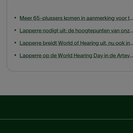
Meer 65-plussers komen in aanmerking voor terugbetaling van hoortoe
Lapperre nodigt uit: de hoogtepunten van onze tinnitusexpert
Lapperre breidt World of Hearing uit, nu ook in
Lapperre op de World Hearing Day in de Arteveldehogeschoo