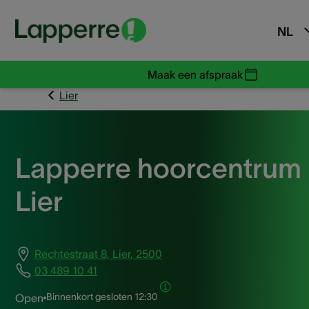
NL
Maak een afspraak
Lier
Lapperre hoorcentrum
Lier
Rechtestraat 8, Lier, 2500
03 489 10 41
Binnenkort gesloten
12:30
Open