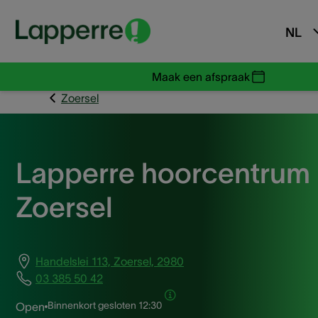
NL
Maak een afspraak
Zoersel
Lapperre hoorcentrum
Zoersel
Handelslei 113, Zoersel, 2980
03 385 50 42
Binnenkort gesloten
12:30
Open