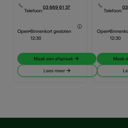
03 669 61 37
03
Telefoon:
Telefoon:
Open
Binnenkort gesloten
Open
Binnenko
12:30
12:30
Maak een afspraak
Maak e
Lees meer
Le