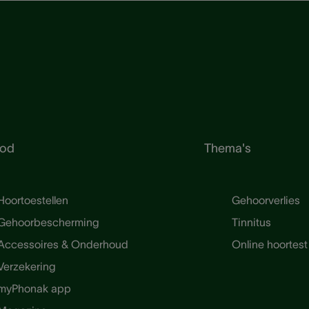
od
Thema's
Hoortoestellen
Gehoorverlies
Gehoorbescherming
Tinnitus
Accessoires & Onderhoud
Online hoortest
Verzekering
myPhonak app