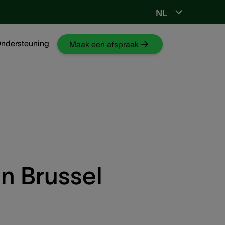
NL
Ga naar NKO-web
ndersteuning
Maak een afspraak
n Brussel