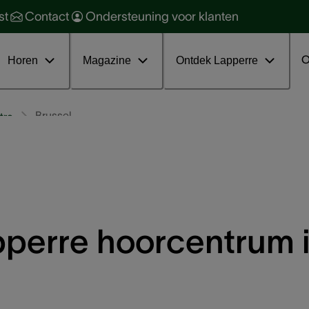
orzaken en soorten
ehoorbescherming
st
Contact
Ondersteuning voor klanten
oorkomen en behandelen
ehoorgezondheid
ratis online infosessie tinnitus
nterviews
O
Horen
Magazine
Ontdek Lapperre
Brussel
tra
perre hoorcentrum i