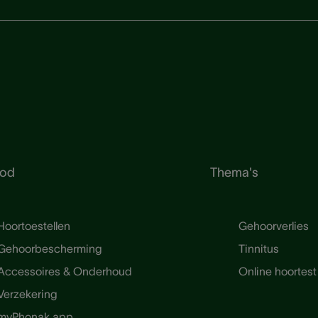
od
Thema's
Hoortoestellen
Gehoorverlies
Gehoorbescherming
Tinnitus
Accessoires & Onderhoud
Online hoortest
Verzekering
myPhonak app