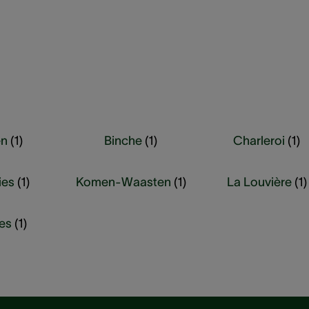
en
(
1
)
Binche
(
1
)
Charleroi
(
1
)
ies
(
1
)
Komen-Waasten
(
1
)
La Louvière
(
1
)
es
(
1
)