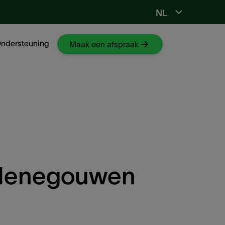
NL
Ga naar NKO-web
ndersteuning
Maak een afspraak
 Henegouwen