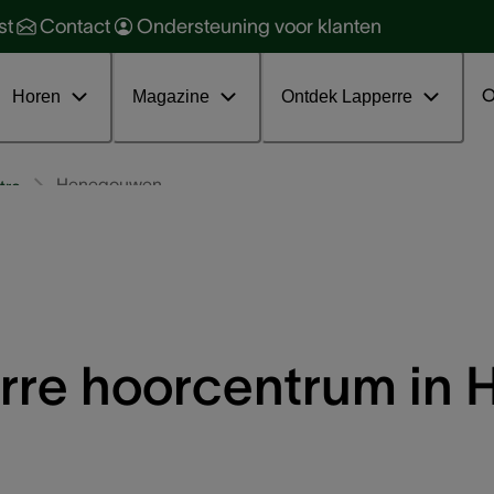
orzaken en soorten
ehoorbescherming
st
Contact
Ondersteuning voor klanten
oorkomen en behandelen
ehoorgezondheid
ratis online infosessie tinnitus
nterviews
O
Horen
Magazine
Ontdek Lapperre
Henegouwen
tra
rre hoorcentrum in