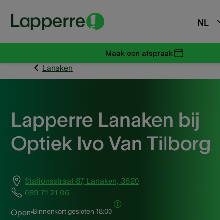
NL
Maak een afspraak
Lanaken
Lapperre Lanaken bij
Optiek Ivo Van Tilborg
Stationsstraat 87, Lanaken, 3620
089 71 21 06
Binnenkort gesloten
18:00
Open