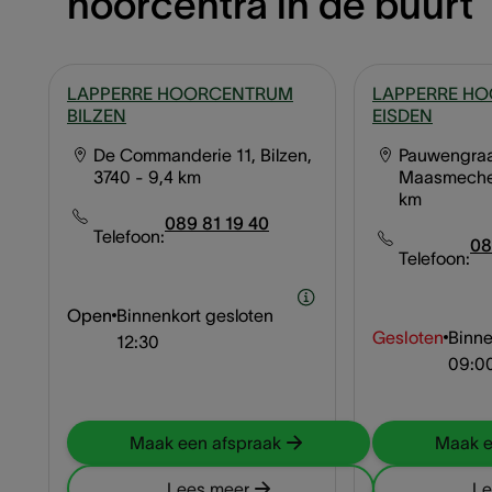
hoorcentra in de buurt
LAPPERRE HOORCENTRUM
LAPPERRE H
BILZEN
EISDEN
De Commanderie 11, Bilzen,
Pauwengraa
3740
- 9,4 km
Maasmeche
km
089 81 19 40
Telefoon:
08
Telefoon:
Open
Binnenkort gesloten
Gesloten
Binne
12:30
09:0
Maak een afspraak
Maak e
Lees meer
Le