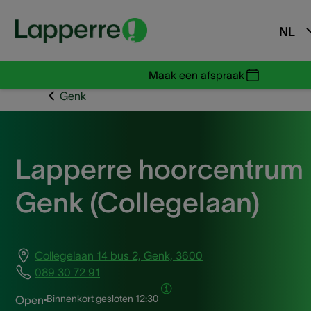
NL
Maak een afspraak
Genk
Lapperre hoorcentrum
Genk (Collegelaan)
Collegelaan 14 bus 2, Genk, 3600
089 30 72 91
Binnenkort gesloten
12:30
Open