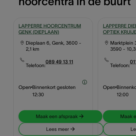
hoorcentra in de buurt
LAPPERRE HOORCENTRUM
LAPPERRE DIE
GENK (DIEPLAAN)
OPTIEK KRUIJ
Dieplaan 6, Genk, 3600
-
Marktplein 
2,1 km
3590
- 10,
089 49 13 11
01
Telefoon:
Telefoon:
Open
Binnenkort gesloten
Open
Binnenko
12:30
12:00
Maak een afspraak
Maak e
Lees meer
Le