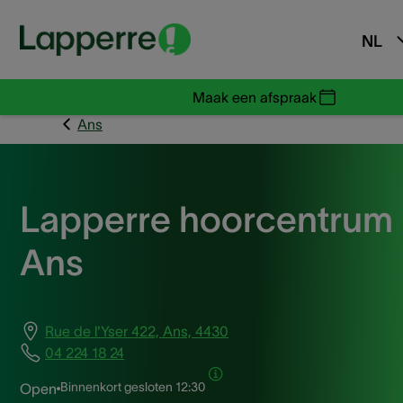
NL
Maak een afspraak
Ans
Lapperre hoorcentrum
Ans
Rue de l'Yser 422, Ans, 4430
04 224 18 24
Binnenkort gesloten
12:30
Open