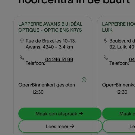
LAPPERRE AWANS BIJ IDÉAL
LAPPERRE H
OPTIQUE - OPTICIENS KRYS
LUIK
Rue de Bruxelles 10-13,
Boulevard d
Awans, 4340
- 3,4 km
32, Luik, 4
04 246 51 99
04
Telefoon:
Telefoon:
Open
Binnenkort gesloten
Open
Binnenko
12:30
12:30
Maak een afspraak
Maak e
Lees meer
Le