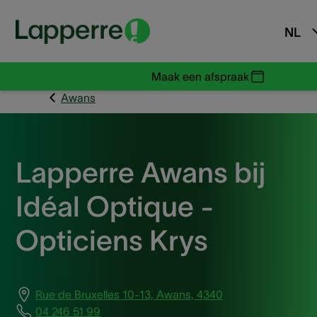
NL
Maak een afspraak
Awans
Lapperre Awans bij
Idéal Optique -
Opticiens Krys
Rue de Bruxelles 10-13, Awans, 4340
04 246 51 99