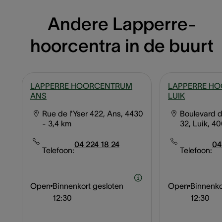
Andere Lapperre-
hoorcentra in de buurt
LAPPERRE HOORCENTRUM
LAPPERRE H
ANS
LUIK
Rue de l'Yser 422, Ans, 4430
Boulevard d
- 3,4 km
32, Luik, 4
04 224 18 24
04
Telefoon:
Telefoon:
Open
Binnenkort gesloten
Open
Binnenko
12:30
12:30