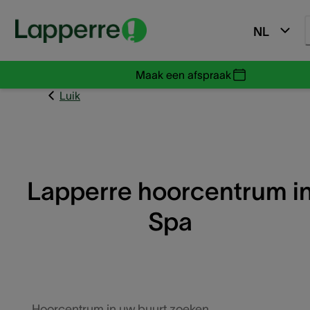
NL
Maak een afspraak
Luik
Lapperre hoorcentrum i
Spa
Hoorcentrum in uw buurt zoeken