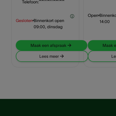
Telefoon:
Open
Binnenko
Gesloten
Binnenkort open
14:00
09:00, dinsdag
Maak een afspraak
Maak e
Lees meer
Le