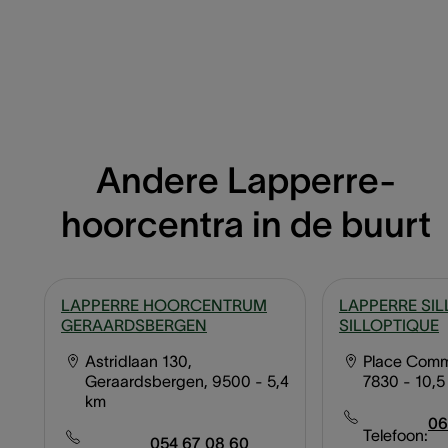
Andere Lapperre-
hoorcentra in de buurt
LAPPERRE HOORCENTRUM
LAPPERRE SILL
GERAARDSBERGEN
SILLOPTIQUE
Astridlaan 130,
Place Commu
Geraardsbergen, 9500
- 5,4
7830
- 10,5
km
06
Telefoon:
054 67 08 60