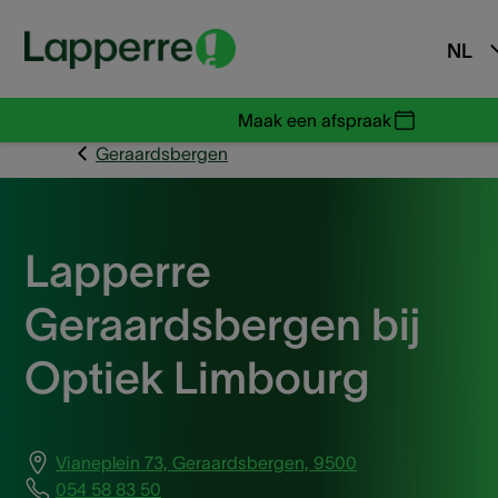
NL
Maak een afspraak
Geraardsbergen
Lapperre
Geraardsbergen bij
Optiek Limbourg
Vianeplein 73, Geraardsbergen, 9500
054 58 83 50