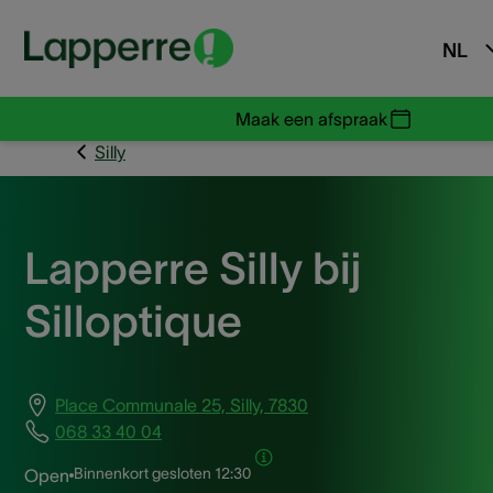
NL
Maak een afspraak
Silly
Lapperre Silly bij
Silloptique
Place Communale 25, Silly, 7830
068 33 40 04
Binnenkort gesloten
12:30
Open