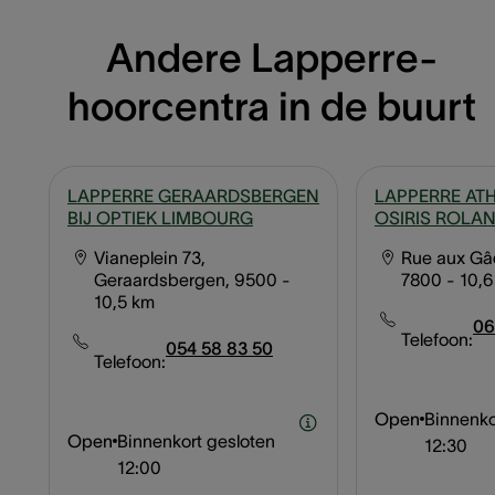
Andere Lapperre-
hoorcentra in de buurt
LAPPERRE GERAARDSBERGEN
LAPPERRE ATH
BIJ OPTIEK LIMBOURG
OSIRIS ROLA
Vianeplein 73,
Rue aux Gâd
Geraardsbergen, 9500
-
7800
- 10,
10,5 km
06
Telefoon:
054 58 83 50
Telefoon:
Open
Binnenko
Open
Binnenkort gesloten
12:30
12:00