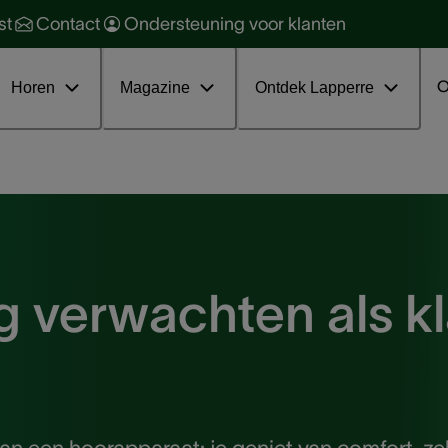
orzaken en soorten
ehoorbescherming
st
Contact
Ondersteuning voor klanten
oorkomen en behandelen
ehoorgezondheid
ratis online infosessie tinnitus
nterviews
O
Horen
Magazine
Ontdek Lapperre
 verwachten als kl