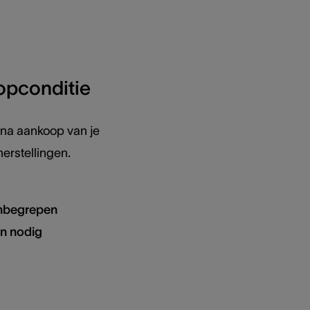
topconditie
 na aankoop van je
herstellingen.
inbegrepen
en nodig