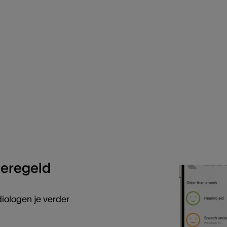
 geregeld
diologen je verder