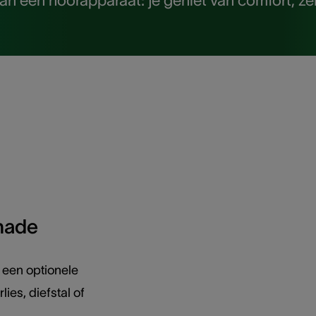
dan een hoorapparaat: je geniet van comfort, ze
chade
 een optionele
ies, diefstal of