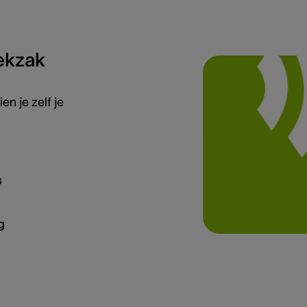
oekzak
n je zelf je
s
g