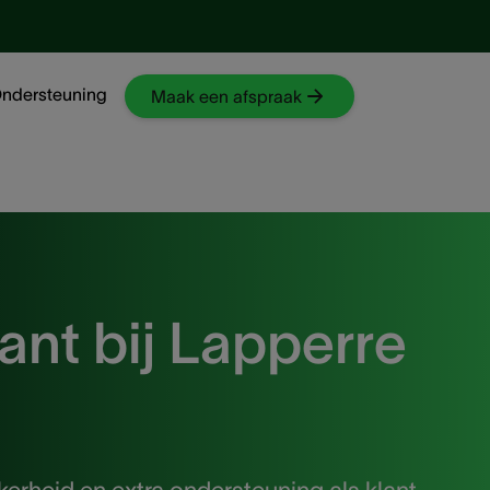
Ga naar NKO-web
ndersteuning
Maak een afspraak
ant bij Lapperre