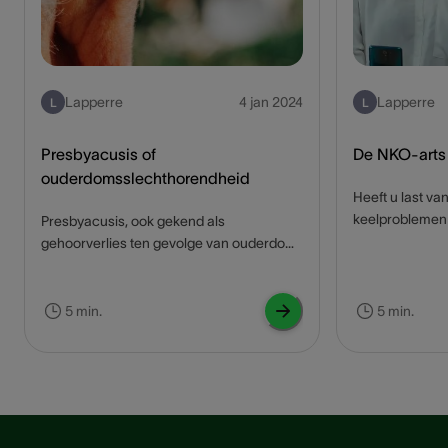
Lapperre
4 jan 2024
Lapperre
L
L
Presbyacusis of
De NKO-arts
ouderdomsslechthorendheid
Heeft u last va
keelproblemen 
Presbyacusis, ook gekend als
exact terecht 
gehoorverlies ten gevolge van ouderdom,
arts! Deze art
is een veelvoorkomend probleem.
ORL-artsen, zij
Gehoorverlies kan een grote impact
stellen van een
hebben op de levenskwaliteit en sociale
5 min.
5 min.
behandeling v
interactie bij ouderen. Wat is
neus-, keel- e
presbyacusis exact en kan het behandeld
uit wat een NK
worden? Lees het hier in de blog.
betekenen.