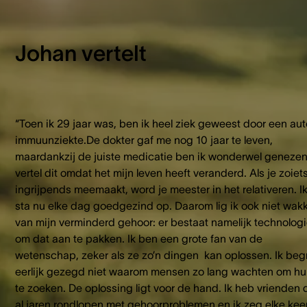
Johan vertelt
“Toen ik 29 jaar was, ben ik heel ziek geweest door een au
immuunziekte.De dokter gaf me nog 10 jaar te leven,
maardankzij de juiste medicatie ben ik wonderwel genezen.
vertel dit omdat het mijn leven heeft veranderd. Als je zoiet
ingrijpends meemaakt, word je meester in het relativeren. I
sta nu elke dag goedgezind op. Daarom lig ik ook niet wak
van mijn verminderd gehoor: er bestaat namelijk technolog
om dat aan te pakken. Ik ben een grote fan van de
wetenschap, zeker als ze zo’n dingen kan oplossen. Ik begr
eerlijk gezegd niet waarom mensen zo lang wachten om hu
te zoeken. De oplossing ligt voor de hand. Ik heb vrienden 
al jaren rondlopen met gehoorproblemen en ik zeg elke kee