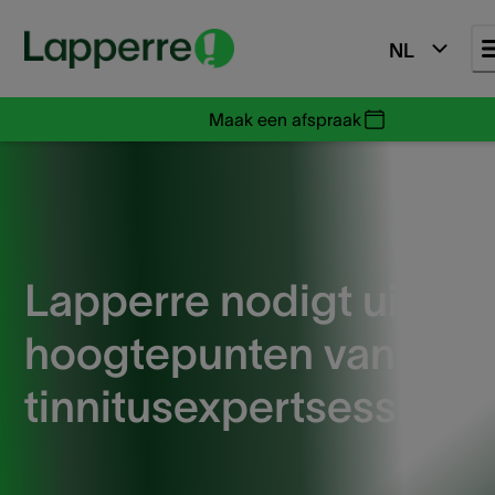
NL
Maak een afspraak
Lapperre nodigt uit: de
hoogtepunten van onz
tinnitusexpertsessie