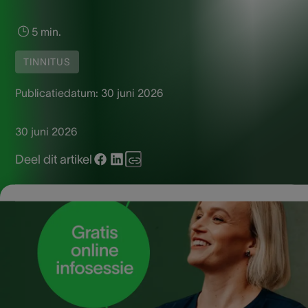
5 min.
TINNITUS
Publicatiedatum:
30 juni 2026
30 juni 2026
Deel dit artikel
De zomer en het festivalseizoen zijn hét moment waarop w
intens genieten van muziek en sfeer. Tegelijk is het ook een
periode waarin ons gehoor extra onder druk komt te staan.
Net dan is het extra belangrijk om je gehoor te beschermen
om blijvende schade, zoals tinnitus, te voorkomen.