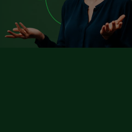
In onze meest recente ‘Lapperre nodigt uit’ infosessie gaf
Prof. Laure Jacquemin, audioloog in het UZA, een aantal
heldere en concrete tips.
Het cocktailparty-effect
Gehoorschade begint vaak sluipend, en laat zich aanvankel
subtiel opmerken. De eerste signalen van gehoorschade
situeren zich meestal in de hoge tonen. Dat merk je vooral
doordat gesprekken moeilijker te volgen worden in een
rumoerige omgeving, het zogenaamde “cocktailparty-effect
Klanken en medeklinkers worden minder duidelijk, waardoor
vaker moet vragen om iets te herhalen. Ook kunnen oorsui
(tinnitus) of een verhoogde gevoeligheid voor geluid
(hyperacusis) optreden. Tinnitus wordt vaak ervaren als ee
piep of ruis, maar ontstaat niet in het oor zelf: het is een
signaal dat de hersenen creëren wanneer ze minder goed
auditieve prikkels ontvangen. Bij hyperacusis daarentegen
voelt geluid net te luid of te intens aan.