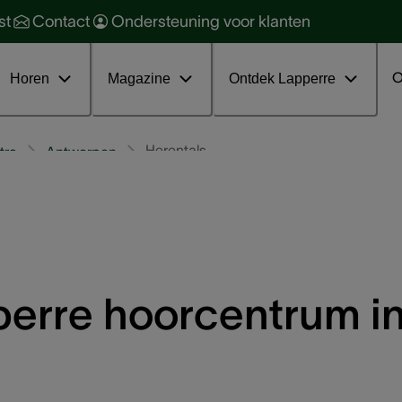
orzaken en soorten
ehoorbescherming
st
Contact
Ondersteuning voor klanten
oorkomen en behandelen
ehoorgezondheid
ratis online infosessie tinnitus
nterviews
O
Horen
Magazine
Ontdek Lapperre
Herentals
tra
Antwerpen
erre hoorcentrum in