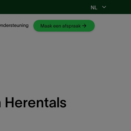
NL
Ga naar NKO-web
ndersteuning
Maak een afspraak
 Herentals