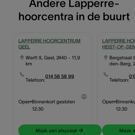
Andere Lapperre-
hoorcentra in de buurt
LAPPERRE HOORCENTRUM
LAPPERRE H
GEEL
HEIST-OP-DE
Werft 9, Geel, 2440
- 11,9
Bergstraat 
km
den-Berg, 
014 58 58 99
01
Telefoon:
Telefoon:
Open
Binnenkort gesloten
Open
Binnenko
12:30
12:30
Maak een afspraak
Maak e