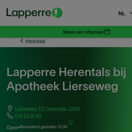
NL
Maak een afspraak
Herentals
Lapperre Herentals bij
Apotheek Lierseweg
Lierseweg 177, Herentals, 2200
014 23 31 43
Binnenkort gesloten
12:30
Open