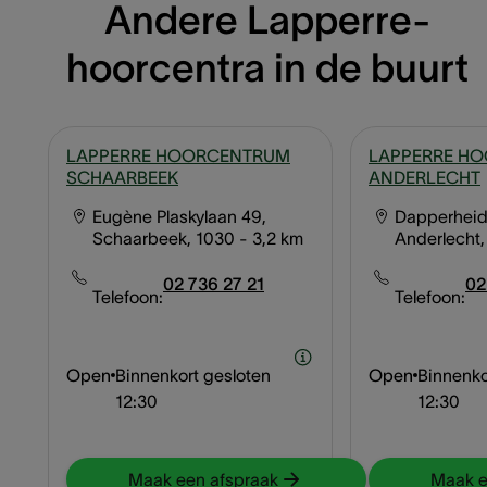
Andere Lapperre-
hoorcentra in de buurt
LAPPERRE HOORCENTRUM
LAPPERRE H
SCHAARBEEK
ANDERLECHT
Eugène Plaskylaan 49,
Dapperheid
Schaarbeek, 1030
- 3,2 km
Anderlecht,
02 736 27 21
02
Telefoon:
Telefoon:
Open
Binnenkort gesloten
Open
Binnenko
12:30
12:30
Maak een afspraak
Maak e