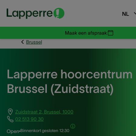
NL
Maak een afspraak
Brussel
Lapperre hoorcentrum
Brussel (Zuidstraat)
Zuidstraat 2, Brussel, 1000
02 513 90 30
Binnenkort gesloten
12:30
Open