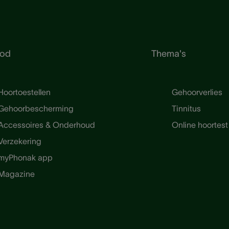
od
Thema's
Hoortoestellen
Gehoorverlies
Gehoorbescherming
Tinnitus
Accessoires & Onderhoud
Online hoortest
Verzekering
myPhonak app
Magazine