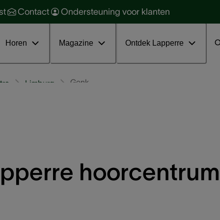
orzaken en soorten
ehoorbescherming
st
Contact
Ondersteuning voor klanten
oorkomen en behandelen
ehoorgezondheid
ratis online infosessie tinnitus
nterviews
O
Horen
Magazine
Ontdek Lapperre
Genk
tra
Limburg
pperre hoorcentrum