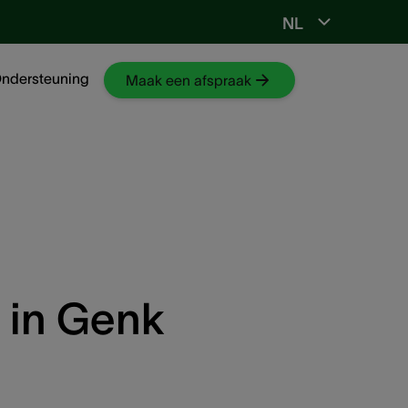
NL
Ga naar NKO-web
ndersteuning
Maak een afspraak
 in Genk