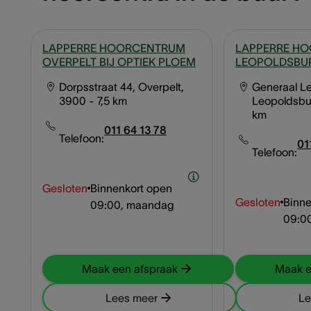
LAPPERRE HOORCENTRUM
LAPPERRE H
OVERPELT BIJ OPTIEK PLOEM
LEOPOLDSBU
Dorpsstraat 44, Overpelt,
Generaal Le
3900
- 7,5 km
Leopoldsbu
km
011 64 13 78
Telefoon:
01
Telefoon:
Gesloten
Binnenkort open
Gesloten
Binne
09:00, maandag
09:0
Maak een afspraak
Maak e
Lees meer
Le