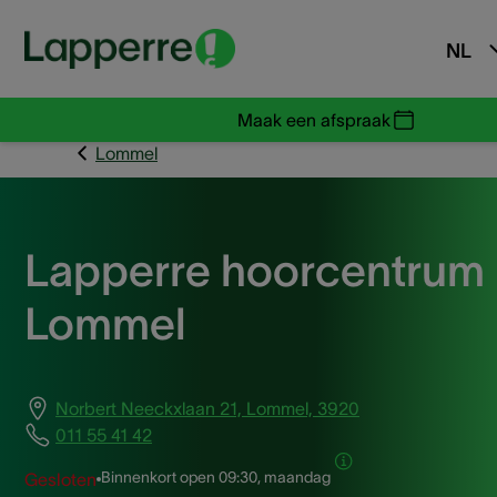
NL
Maak een afspraak
Lommel
Lapperre hoorcentrum
Lommel
Norbert Neeckxlaan 21, Lommel, 3920
011 55 41 42
Binnenkort open
09:30, maandag
Gesloten