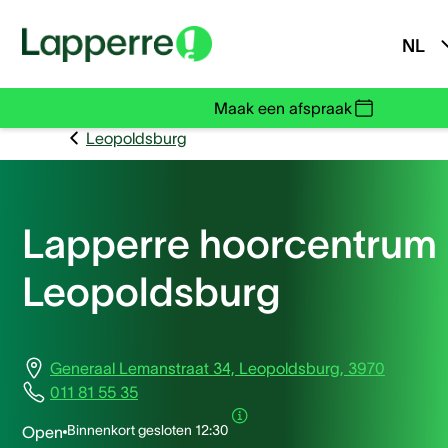
NL
Maak een afspraak
Leopoldsburg
Lapperre hoorcentrum
Leopoldsburg
Generaal Lemanstraat 34, Leopoldsburg, 3970
011 81 55 35
Binnenkort gesloten
12:30
Open