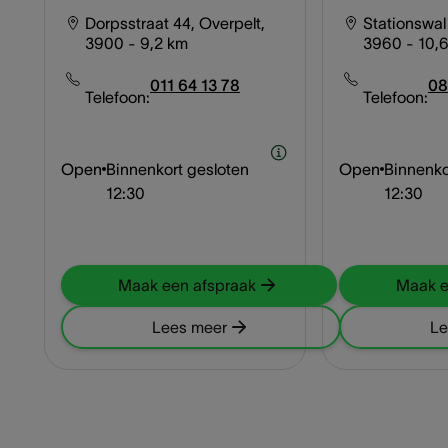
Dorpsstraat 44, Overpelt,
Stationswal
3900
- 9,2 km
3960
- 10,
011 64 13 78
08
Telefoon:
Telefoon:
Open
Binnenkort gesloten
Open
Binnenko
12:30
12:30
Maak een afspraak
Maak e
Lees meer
Le