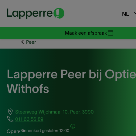
NL
Maak een afspraak
Peer
Lapperre Peer bij Opti
Withofs
Steenweg Wijchmaal 10, Peer, 3990
011 63 56 89
Binnenkort gesloten
12:00
Open