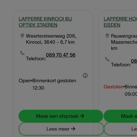
LAPPERRE KINROOI BIJ
LAPPERRE H
OPTIEK STAEREN
EISDEN
Weertersteenweg 206,
Pauwengraa
Kinrooi, 3640
- 6,7 km
Maasmeche
km
089 70 47 56
Telefoon:
08
Telefoon:
Open
Binnenkort gesloten
Gesloten
Binne
12:30
09:0
Maak een afspraak
Maak e
Lees meer
Le