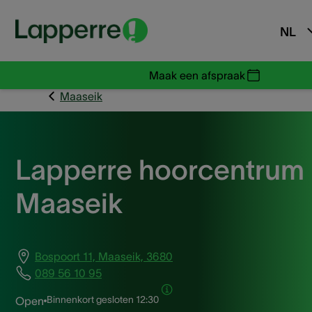
NL
Maak een afspraak
Maaseik
Lapperre hoorcentrum
Maaseik
Bospoort 11, Maaseik, 3680
089 56 10 95
Binnenkort gesloten
12:30
Open