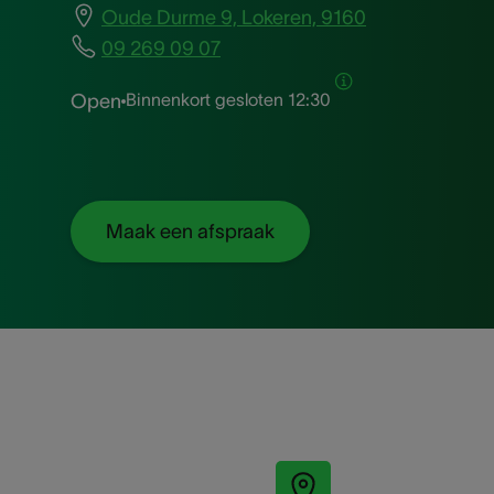
Oude Durme 9, Lokeren, 9160
09 269 09 07
Binnenkort gesloten
12:30
Open
Maak een afspraak