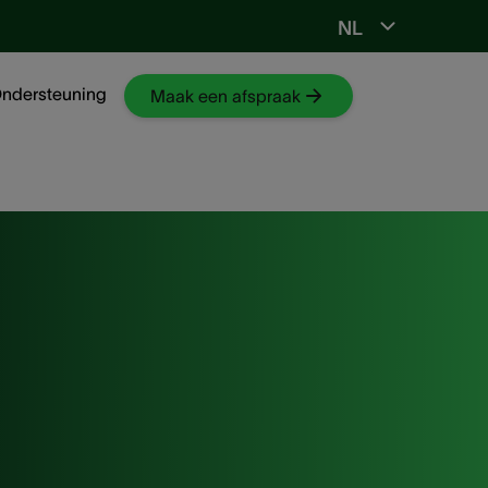
NL
Ga naar NKO-web
ndersteuning
Maak een afspraak