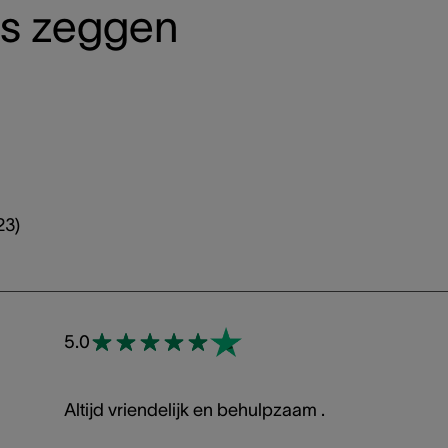
ns zeggen
23
)
5.0
Altijd vriendelijk en behulpzaam .