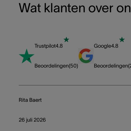
Wat klanten over o
Trustpilot
4.8
Google
4.8
Beoordelingen
(
50
)
Beoordelingen
(
Rita Baert
26 juli 2026